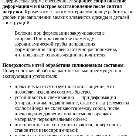
Сферическая форма обеспечивает
хорошее сопротивление
деформациям и быстрое восстановление после снятия
нагрузки
. Кроме того, с таким материалом проще работать, он
удобен при заполнении мелких элементов одежды и деталей
конструкций.
Волокна при формовании закручиваются в
спираль. При производстве по методу
аэродинамической трубы направления
формирования спиралей хаотично расположены,
что повышает теплоизоляцию наполнителя.
Поверхность
нитей
обработана силиконовым составом
.
Поверхностная обработка дает несколько преимуществ в
эксплуатации утеплителя:
практически отсутствует влагопоглощение, что
позволяет изделиям сохнуть быстрее;
устойчивость к слеживанию — при деформации
(стирка, отжим, надавливание, сжатие и т.д.) элементы
холлофайбера не склеиваются между собой, после
прекращения давления полностью возвращают
материалу первоначальный объем;
посторонние запахи не впитываются, поверхность
становится невосприимчивой;
материал нетоксичен и не вызывает аллергии — сами