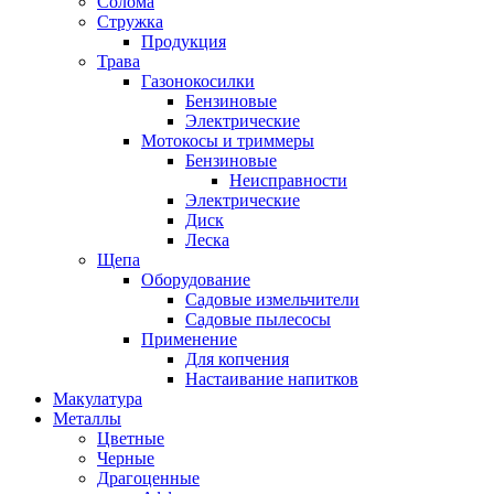
Солома
Стружка
Продукция
Трава
Газонокосилки
Бензиновые
Электрические
Мотокосы и триммеры
Бензиновые
Неисправности
Электрические
Диск
Леска
Щепа
Оборудование
Садовые измельчители
Садовые пылесосы
Применение
Для копчения
Настаивание напитков
Макулатура
Металлы
Цветные
Черные
Драгоценные