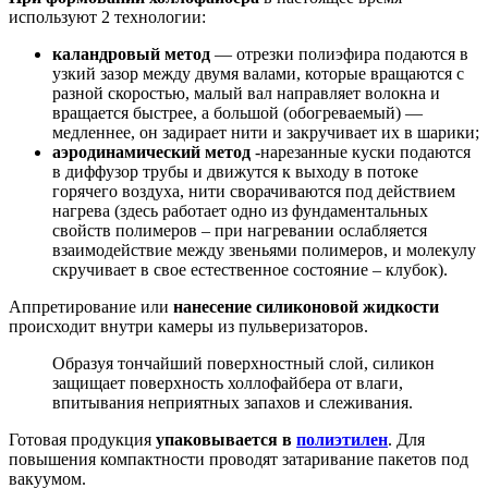
используют 2 технологии:
каландровый метод
— отрезки полиэфира подаются в
узкий зазор между двумя валами, которые вращаются с
разной скоростью, малый вал направляет волокна и
вращается быстрее, а большой (обогреваемый) —
медленнее, он задирает нити и закручивает их в шарики;
аэродинамический метод
-нарезанные куски подаются
в диффузор трубы и движутся к выходу в потоке
горячего воздуха, нити сворачиваются под действием
нагрева (здесь работает одно из фундаментальных
свойств полимеров – при нагревании ослабляется
взаимодействие между звеньями полимеров, и молекулу
скручивает в свое естественное состояние – клубок).
Аппретирование или
нанесение силиконовой жидкости
происходит внутри камеры из пульверизаторов.
Образуя тончайший поверхностный слой, силикон
защищает поверхность холлофайбера от влаги,
впитывания неприятных запахов и слеживания.
Готовая продукция
упаковывается в
полиэтилен
. Для
повышения компактности проводят затаривание пакетов под
вакуумом.