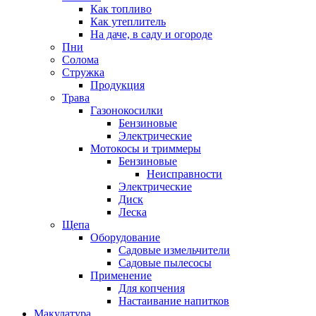
Как топливо
Как утеплитель
На даче, в саду и огороде
Пни
Солома
Стружка
Продукция
Трава
Газонокосилки
Бензиновые
Электрические
Мотокосы и триммеры
Бензиновые
Неисправности
Электрические
Диск
Леска
Щепа
Оборудование
Садовые измельчители
Садовые пылесосы
Применение
Для копчения
Настаивание напитков
Макулатура