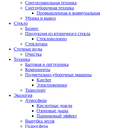
Снегоплавильная техника
Снегоуборочная техника
Промышленная и коммунальная
Уборка и вывоз
Стекло
Бизнес
Продукция из вторичного стекла
Стекловолокно
Стеклотара
Сточные воды
Очистка
Техника
Бытовая и оргтехника
Компоненты
Подметально-уборочные машины
Karcher
Электровеники
Транспорт
Экология
Атмосфера
Кислотные дожди
Озоновые дыры
Парниковый эффект
Вырубка лесов
Гидросфера