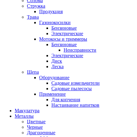
Солома
Стружка
Продукция
Трава
Газонокосилки
Бензиновые
Электрические
Мотокосы и триммеры
Бензиновые
Неисправности
Электрические
Диск
Леска
Щепа
Оборудование
Садовые измельчители
Садовые пылесосы
Применение
Для копчения
Настаивание напитков
Макулатура
Металлы
Цветные
Черные
Драгоценные