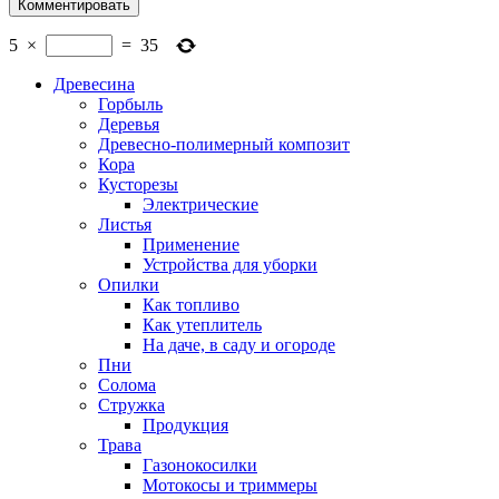
5
×
=
35
Древесина
Горбыль
Деревья
Древесно-полимерный композит
Кора
Кусторезы
Электрические
Листья
Применение
Устройства для уборки
Опилки
Как топливо
Как утеплитель
На даче, в саду и огороде
Пни
Солома
Стружка
Продукция
Трава
Газонокосилки
Мотокосы и триммеры