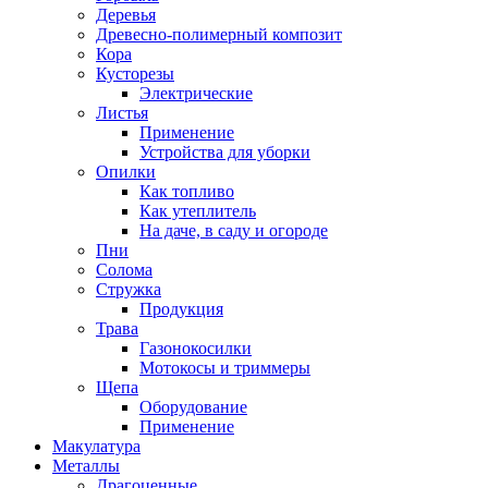
Деревья
Древесно-полимерный композит
Кора
Кусторезы
Электрические
Листья
Применение
Устройства для уборки
Опилки
Как топливо
Как утеплитель
На даче, в саду и огороде
Пни
Солома
Стружка
Продукция
Трава
Газонокосилки
Мотокосы и триммеры
Щепа
Оборудование
Применение
Макулатура
Металлы
Драгоценные