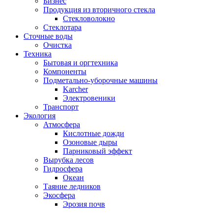
Бизнес
Продукция из вторичного стекла
Стекловолокно
Стеклотара
Сточные воды
Очистка
Техника
Бытовая и оргтехника
Компоненты
Подметально-уборочные машины
Karcher
Электровеники
Транспорт
Экология
Атмосфера
Кислотные дожди
Озоновые дыры
Парниковый эффект
Вырубка лесов
Гидросфера
Океан
Таяние ледников
Экосфера
Эрозия почв