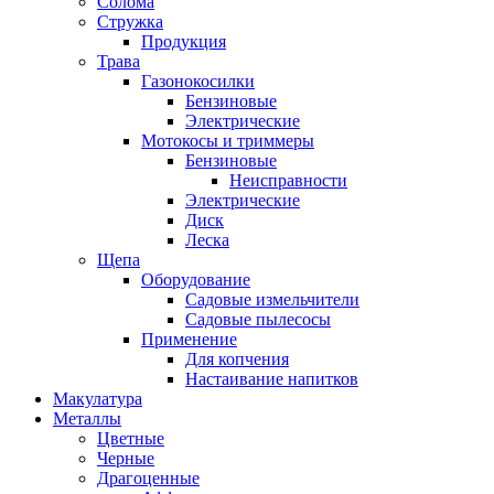
Солома
Стружка
Продукция
Трава
Газонокосилки
Бензиновые
Электрические
Мотокосы и триммеры
Бензиновые
Неисправности
Электрические
Диск
Леска
Щепа
Оборудование
Садовые измельчители
Садовые пылесосы
Применение
Для копчения
Настаивание напитков
Макулатура
Металлы
Цветные
Черные
Драгоценные