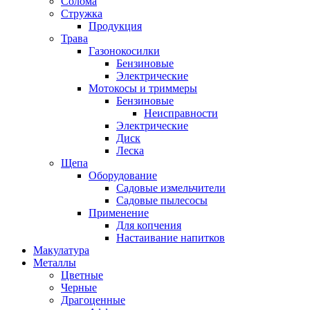
Солома
Стружка
Продукция
Трава
Газонокосилки
Бензиновые
Электрические
Мотокосы и триммеры
Бензиновые
Неисправности
Электрические
Диск
Леска
Щепа
Оборудование
Садовые измельчители
Садовые пылесосы
Применение
Для копчения
Настаивание напитков
Макулатура
Металлы
Цветные
Черные
Драгоценные