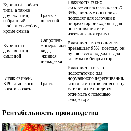
Влажность таких
Куриный любого
экскрементов составляет 75-
типа, а также
85%, поэтому они плохо
других птиц,
Гранулы,
подходят для загрузки в
собранный
перегной
биореактор, но хороши для
любым способом,
перегнивания или
кроме смыва
изготовления гранул.
Сапропель,
Влажность такого помета
Куриный и
минеральная
превышает 95%, поэтому он
других птиц,
вода,
лучше всего подходит для
смывной.
жидкая
загрузки в биореактор.
подкормка
Влажность кизяка
недостаточна для
Кизяк свиней,
нормального перегнивания,
КРС и мелкого
Гранулы
зато для изготовления гранул
рогатого скота
материал не придется
отжимать с помощью
сепаратора.
Рентабельность производства