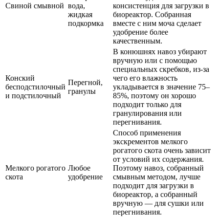
Свиной смывной
вода,
консистенция для загрузки в
жидкая
биореактор. Собранная
подкормка
вместе с ним моча сделает
удобрение более
качественным.
В конюшнях навоз убирают
вручную или с помощью
специальных скребков, из-за
Конский
чего его влажность
Перегной,
бесподстилочный
укладывается в значение 75–
гранулы
и подстилочный
85%, поэтому он хорошо
подходит только для
гранулирования или
перегнивания.
Способ применения
экскрементов мелкого
рогатого скота очень зависит
от условий их содержания.
Мелкого рогатого
Любое
Поэтому навоз, собранный
скота
удобрение
смывным методом, лучше
подходит для загрузки в
биореактор, а собранный
вручную — для сушки или
перегнивания.