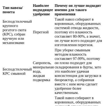
Наиболее
Почему он лучше подходит
Тип навоза/
подходящее
именно для такого
помета
удобрение
применения
Такой навоз собирают в
Бесподстилочный
коровниках, оборудованных
крупного
системой отвода жидкости,
рогатого скота
Перегной
поэтому его влажность
(КРС), собран
составляет 80-90%, а значит,
вручную или
он лучше всего подходит для
механизмами
изготовления перегноя.
При уборке смывным
методом влажность
составляет 97-99%, поэтому
Сапропель,
он плохо подходит для
минеральная
складирования в бурты, зато
Бесподстилочный
вода,
это наиболее удачная
КРС смывной
жидкая
консистенция для загрузки в
подкормка
биореактор, а собранная
вместе с ним моча сделает
удобрение более
качественным.
Такой навоз собирают в
коровниках, оборудованных