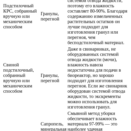
системой отвода жидкости,
Подстилочный
поэтому его влажность
КРС, собранный
составляет 80-90%. Благодаря
Гранулы,
вручную или
содержанию измельченных
перегной
механическим
растительных остатков он
способом
лучше подходит для
изготовления гранул или
перегноя, чем
бесподстилочный материал.
Даже в свинарниках, не
оборудованных системой
отвода жидкости (мочи),
Свиной
влажность навоза
подстилочный,
недостаточна для подачи в
собранный
Гранулы,
биореактор, но хорошо
вручную или
перегной
подходит для изготовления
механическим
перегноя. Если же свинарник
способом
оборудован системой отвода
жидкости, то экскременты
можно использовать для
изготовления гранул.
Смывной метод уборки
обеспечивает влажность
Сапропель,
материала 97-99% — это
минеральная
наиболее удачная