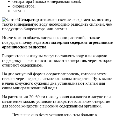
сепаратора (только минеральная вода);
биореактора;
лагуны.
Сепаратор
отжимает свежие экскременты, поэтому
такую минеральную воду необходимо разводить сильней, чем
продукцию биореактора или лагуны.
Иначе можно обжечь листья и корни растений, а также
повредить почву, ведь
этот материал содержит агрессивные
органические вещества
.
Биореакторы и лагуны могут поставлять воду или жидкую
подкормку — все зависит от высоты отверстия, через которое
отбирают содержимое.
На дне конусной формы оседает сапропель, который затем
стекает через перекрываемое клапаном отверстие. Чуть выше
начала конусного сужения дна устанавливают клапан для
слива минерализованной воды.
На расстоянии 20–60 см ниже уровня жидкости в лагуне или
метантенке можно установить закрытое клапаном отверстие
для забора жидкости с высоким содержанием органики.
Чем выше оно будет установлено, тем больше в