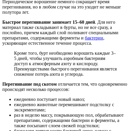
Периодическое ворошение немного сокращает время
перегнивания, но в любом случае на это уходит не меньше
полутора лет.
Быстрое перегнивание занимает 15–60 дней
. Для него
материал также складывают в бурты, но не все сразу, а
послойно, причем каждый слой поливают специальными
препаратами, содержащими ферменты и
бактерии
,
ускоряющие естественное течение процесса.
Кроме того, бурт необходимо ворошить каждые 3–
5 дней, чтобы улучшить аэробным бактериям
доступ к атмосферным азоту и кислороду.
Преимуществами быстрого перегнивания является
снижение потерь азота и углерода.
Перегнивание под скотом
отличается тем, что одновременно
происходят несколько процессов:
ежедневно поступает новый навоз;
ежедневно животные перемешивают подстилку с
экскрементами;
раз в неделю массу, покрывающую пол, обрабатывают
препаратами, содержащими бактерии и ферменты, а
также посыпают слоем свежей подстилки;
благодаря деятельности бактерий смесь навоза с