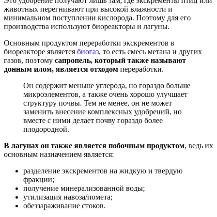
Это удобрение получают лишь там, где экскременты птиц или
животных перегнивают при высокой влажности и
минимальном поступлении кислорода. Поэтому для его
производства используют биореакторы и лагуны.
Основным продуктом переработки экскрементов в
биореакторе является
биогаз
, то есть смесь метана и других
газов, поэтому
сапропель, который также называют
донным илом, является отходом
переработки.
Он содержит меньше углерода, но гораздо больше
микроэлементов, а также очень хорошо улучшает
структуру почвы. Тем не менее, он не может
заменить внесение комплексных удобрений, но
вместе с ними делает почву гораздо более
плодородной.
В лагунах он также является побочным продуктом
, ведь их
основным назначением является:
разделение экскрементов на жидкую и твердую
фракции;
получение минерализованной воды;
утилизация навоза/помета;
обеззараживание стоков.