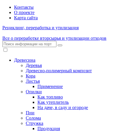
Контакты
О проекте
Карта сайта
Рециклинг, переработка и утилизация
Все о переработке вторсырья и утилизации отходов
Древесина
Деревья
Древесно-полимерный композит
Кора
Листья
Применение
Опилки
Как топливо
Как утеплитель
На даче, в саду и огороде
Пни
Солома
Стружка
Продукция