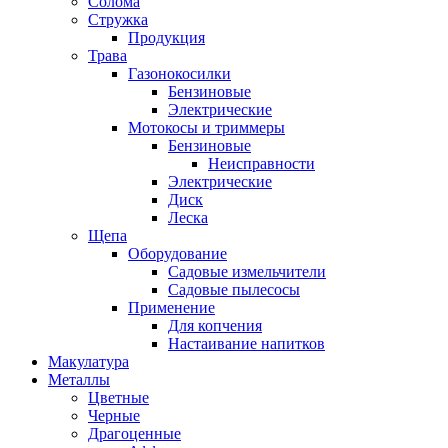
Солома
Стружка
Продукция
Трава
Газонокосилки
Бензиновые
Электрические
Мотокосы и триммеры
Бензиновые
Неисправности
Электрические
Диск
Леска
Щепа
Оборудование
Садовые измельчители
Садовые пылесосы
Применение
Для копчения
Настаивание напитков
Макулатура
Металлы
Цветные
Черные
Драгоценные