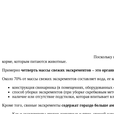
Поскольку 
корме, которым питаются животные.
Примерно
четверть массы свежих экскрементов – это орган
Около 70% от массы свежих экскрементов составляет вода, ее к
конструкция свинарника (в помещениях, оборудованных с
способ уборки экскрементов (при уборке скребковым мет
наличие или отсутствие подстилки, которая впитывает вл
Кроме того, свиные экскременты
содержат гораздо больше ам
Как и экскременты других животных и птиц, свиной нав