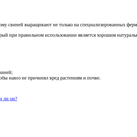
ому свиней выращивают не только на специализированных ферма
который при правильном использовании является хорошим натур
виней;
тобы навоз не причинял вред растениям и почве.
н ли он?