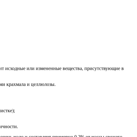
ржит исходные или измененные вещества, присутствующие в
ами крахмала и целлюлозы.
истке);
ичности.
о очень мало и составляет примерно 0,2% от массы свежего