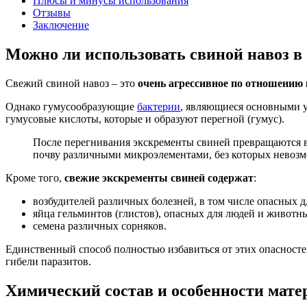
Плюсы и минусы использования
Отзывы
Заключение
Можно ли использовать свиной навоз в о
Свежий свиной навоз – это
очень агрессивное по отношению
Однако гумусообразующие
бактерии
, являющиеся основными у
гумусовые кислоты, которые и образуют перегной (гумус).
После перегнивания экскременты свиней превращаются в
почву различными микроэлементами, без которых невозм
Кроме того,
свежие экскременты свиней содержат
:
возбудителей различных болезней, в том числе опасных д
яйца гельминтов (глистов), опасных для людей и животн
семена различных сорняков.
Единственный способ полностью избавиться от этих опасност
гибели паразитов.
Химический состав и особенности мате