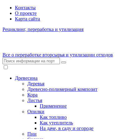
Контакты
О проекте
Карта сайта
Рециклинг, переработка и утилизация
Все о переработке вторсырья и утилизации отходов
Древесина
Деревья
Древесно-полимерный композит
Кора
Листья
Применение
Опилки
Как топливо
Как утеплитель
На даче, в саду и огороде
Пни