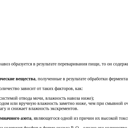
навоз образуется в результате переваривания пищи, то он соде
ические вещества
, полученные в результате обработки фермент
оличество зависит от таких факторов, как:
истемой отвода мочи, влажность навоза ниже);
одом или вручную влажность заметно ниже, чем при смывной оч
агу и снижает влажность экскрементов.
миачного азота
, являющегося одной из причин их высокой токс
оз содержит фосфор в форме оксида P
O
, однако его количеств