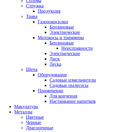
Солома
Стружка
Продукция
Трава
Газонокосилки
Бензиновые
Электрические
Мотокосы и триммеры
Бензиновые
Неисправности
Электрические
Диск
Леска
Щепа
Оборудование
Садовые измельчители
Садовые пылесосы
Применение
Для копчения
Настаивание напитков
Макулатура
Металлы
Цветные
Черные
Драгоценные