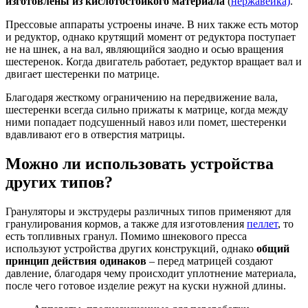
изготовлены из кислотостойкого материала
(
нержавейка)
.
Прессовые аппараты устроены иначе. В них также есть мотор
и редуктор, однако крутящий момент от редуктора поступает
не на шнек, а на вал, являющийся заодно и осью вращения
шестеренок. Когда двигатель работает, редуктор вращает вал и
двигает шестеренки по матрице.
Благодаря жесткому ограничению на передвижение вала,
шестеренки всегда сильно прижаты к матрице, когда между
ними попадает подсушенный навоз или помет, шестеренки
вдавливают его в отверстия матрицы.
Можно ли использовать устройства
других типов?
Грануляторы и экструдеры различных типов применяют для
гранулирования кормов, а также для изготовления
пеллет
, то
есть топливных гранул. Помимо шнекового пресса
используют устройства других конструкций, однако
общий
принцип действия одинаков
– перед матрицей создают
давление, благодаря чему происходит уплотнение материала,
после чего готовое изделие режут на куски нужной длины.