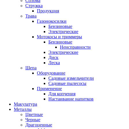
Солома
Стружка
Продукция
Трава
Газонокосилки
Бензиновые
Электрические
Мотокосы и триммеры
Бензиновые
Неисправности
Электрические
Диск
Леска
Щепа
Оборудование
Садовые измельчители
Садовые пылесосы
Применение
Для копчения
Настаивание напитков
Макулатура
Металлы
Цветные
Черные
Драгоценные