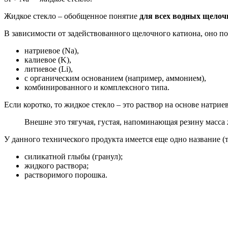
Жидкое стекло – обобщенное понятие
для всех водных щелоч
В зависимости от задействованного щелочного катиона, оно по
натриевое (Na),
калиевое (K),
литиевое (Li),
с органическим основанием (например, аммонием),
комбинированного и комплексного типа.
Если коротко, то жидкое стекло – это раствор на основе натр
Внешне это тягучая, густая, напоминающая резину масса ж
У данного технического продукта имеется еще одно название 
силикатной глыбы (гранул);
жидкого раствора;
растворимого порошка.