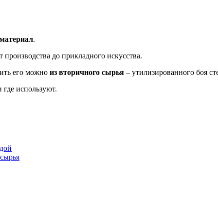
 материал
.
т производства до прикладного искусства.
дить его можно
из вторичного сырья
– утилизированного боя ст
и где используют.
одой
 сырья