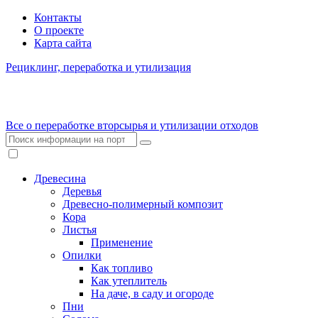
Контакты
О проекте
Карта сайта
Рециклинг, переработка и утилизация
Все о переработке вторсырья и утилизации отходов
Древесина
Деревья
Древесно-полимерный композит
Кора
Листья
Применение
Опилки
Как топливо
Как утеплитель
На даче, в саду и огороде
Пни