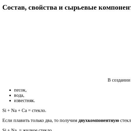
Состав, свойства и сырьевые компоне
В создании
песок,
вода,
известняк.
Si + Na + Ca = стекло.
Если плавить только два, то получим
двухкомпонентную
стекл
Si + Na = жидкое стекло.