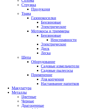
Солома
Стружка
Продукция
Трава
Газонокосилки
Бензиновые
Электрические
Мотокосы и триммеры
Бензиновые
Неисправности
Электрические
Диск
Леска
Щепа
Оборудование
Садовые измельчители
Садовые пылесосы
Применение
Для копчения
Настаивание напитков
Макулатура
Металлы
Цветные
Черные
Драгоценные