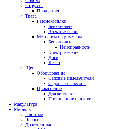
Солома
Стружка
Продукция
Трава
Газонокосилки
Бензиновые
Электрические
Мотокосы и триммеры
Бензиновые
Неисправности
Электрические
Диск
Леска
Щепа
Оборудование
Садовые измельчители
Садовые пылесосы
Применение
Для копчения
Настаивание напитков
Макулатура
Металлы
Цветные
Черные
Драгоценные