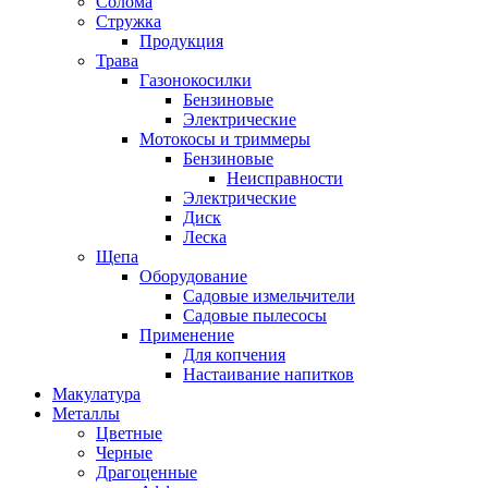
Солома
Стружка
Продукция
Трава
Газонокосилки
Бензиновые
Электрические
Мотокосы и триммеры
Бензиновые
Неисправности
Электрические
Диск
Леска
Щепа
Оборудование
Садовые измельчители
Садовые пылесосы
Применение
Для копчения
Настаивание напитков
Макулатура
Металлы
Цветные
Черные
Драгоценные