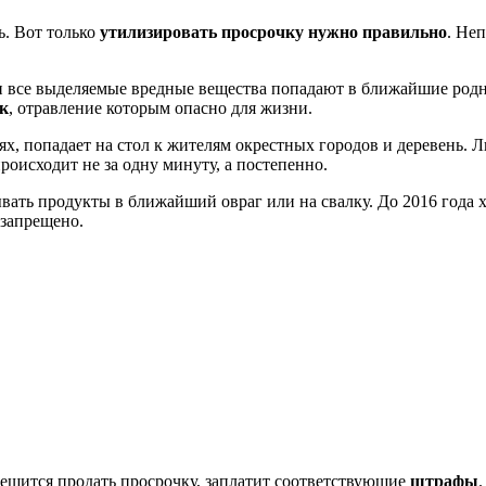
ь. Вот только
утилизировать просрочку нужно правильно
. Не
 и все выделяемые вредные вещества попадают в ближайшие родни
к
, отравление которым опасно для жизни.
лях, попадает на стол к жителям окрестных городов и деревень
происходит не за одну минуту, а постепенно.
ывать продукты в ближайший овраг или на свалку. До 2016 год
 запрещено.
 решится продать просрочку, заплатит соответствующие
штрафы
.