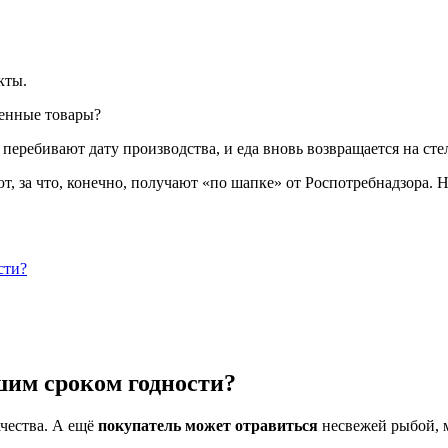
кты.
ченные товары?
перебивают дату производства, и еда вновь возвращается на сте
ют, за что, конечно, получают «по шапке» от Роспотребнадзора
сти?
шим сроком годности?
чества. А ещё
покупатель может отравиться
несвежей рыбой, м