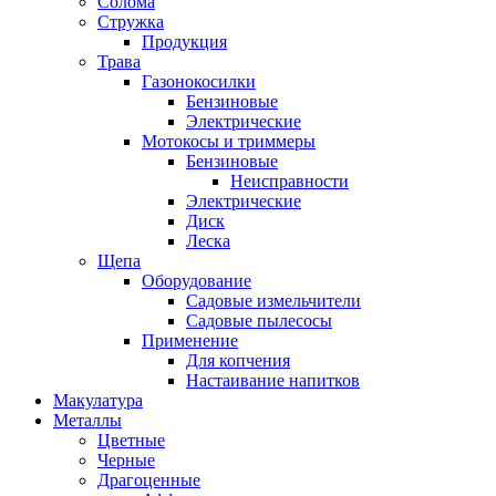
Солома
Стружка
Продукция
Трава
Газонокосилки
Бензиновые
Электрические
Мотокосы и триммеры
Бензиновые
Неисправности
Электрические
Диск
Леска
Щепа
Оборудование
Садовые измельчители
Садовые пылесосы
Применение
Для копчения
Настаивание напитков
Макулатура
Металлы
Цветные
Черные
Драгоценные