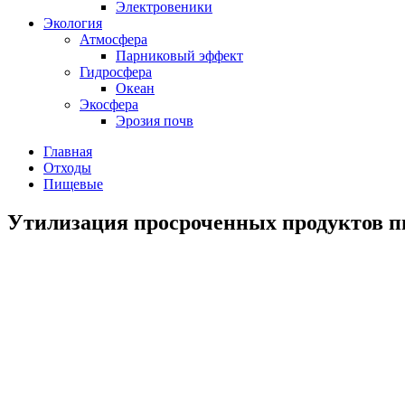
Электровеники
Экология
Атмосфера
Парниковый эффект
Гидросфера
Океан
Экосфера
Эрозия почв
Главная
Отходы
Пищевые
Утилизация просроченных продуктов пи