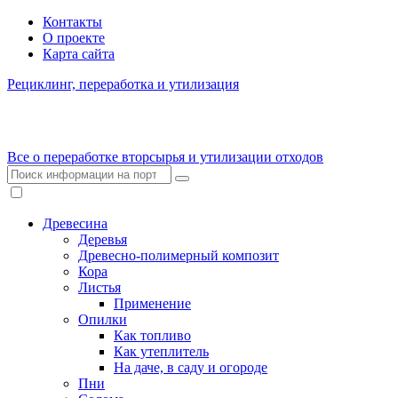
Контакты
О проекте
Карта сайта
Рециклинг, переработка и утилизация
Все о переработке вторсырья и утилизации отходов
Древесина
Деревья
Древесно-полимерный композит
Кора
Листья
Применение
Опилки
Как топливо
Как утеплитель
На даче, в саду и огороде
Пни