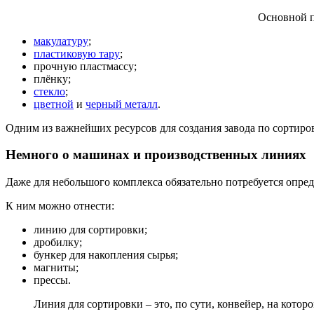
Основной п
макулатуру
;
пластиковую тару
;
прочную пластмассу;
плёнку;
стекло
;
цветной
и
черный металл
.
Одним из важнейших ресурсов для создания завода по сортиро
Немного о машинах и производственных линиях
Даже для небольшого комплекса обязательно потребуется опре
К ним можно отнести:
линию для сортировки;
дробилку;
бункер для накопления сырья;
магниты;
прессы.
Линия для сортировки – это, по сути, конвейер, на котор