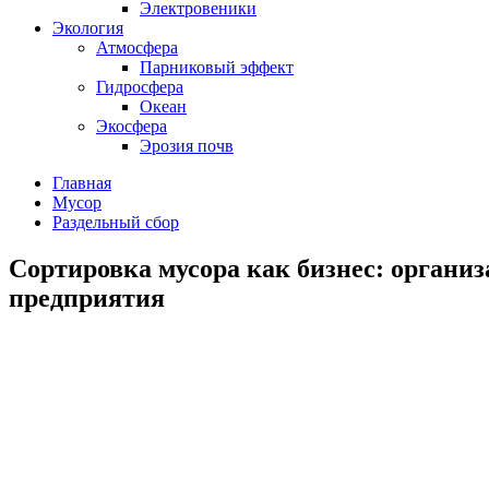
Электровеники
Экология
Атмосфера
Парниковый эффект
Гидросфера
Океан
Экосфера
Эрозия почв
Главная
Мусор
Раздельный сбор
Сортировка мусора как бизнес: органи
предприятия