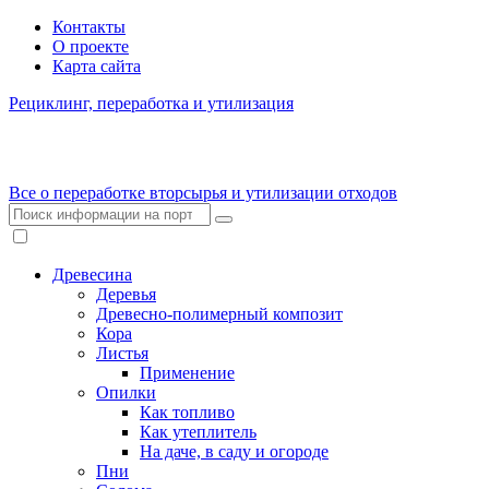
Контакты
О проекте
Карта сайта
Рециклинг, переработка и утилизация
Все о переработке вторсырья и утилизации отходов
Древесина
Деревья
Древесно-полимерный композит
Кора
Листья
Применение
Опилки
Как топливо
Как утеплитель
На даче, в саду и огороде
Пни