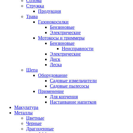
Солома
Стружка
Продукция
Трава
Газонокосилки
Бензиновые
Электрические
Мотокосы и триммеры
Бензиновые
Неисправности
Электрические
Диск
Леска
Щепа
Оборудование
Садовые измельчители
Садовые пылесосы
Применение
Для копчения
Настаивание напитков
Макулатура
Металлы
Цветные
Черные
Драгоценные