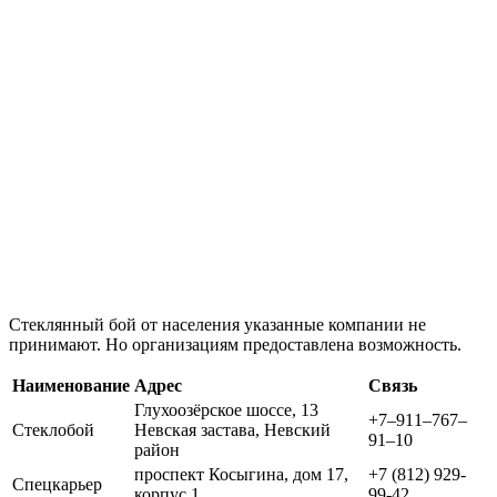
Стеклянный бой от населения указанные компании не
принимают. Но организациям предоставлена возможность.
Наименование
Адрес
Связь
Глухоозёрское шоссе, 13
+7‒911‒767‒
Стеклобой
Невская застава, Невский
91‒10
район
проспект Косыгина, дом 17,
+7 (812) 929-
Спецкарьер
корпус 1
99-42