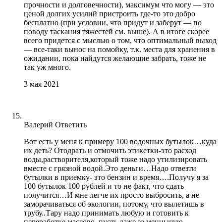
прочности и долговечности), максимум что могу — это
ценой долгих усилий пристроить где-то это добро
бесплатно (при условии, что придут и заберут — по
поводу таскания тяжестей см. выше). А в итоге скорее
всего придется с мыслью о том, что оптимальный выход
— все-таки вынос на помойку, т.к. места для хранения в
ожидании, пока найдутся желающие забрать, тоже не
так уж много.
3 мая 2021
Валерий
Ответить
Вот есть у меня к примеру 100 водочных бутылок…куда
их деть? Отодрать и отмочить этикетки-это расход
воды,растворителя,который тоже надо утилизировать
вместе с грязной водой.Это деньги…Надо отвезти
бутылки в приемку- это бензин и время….Получу я за
100 бутылок 100 рублей и то не факт, что сдать
получится…И мне легче их просто выбросить, а не
заморачиваться об экологии, потому, что вылетишь в
трубу..Тару надо принимать любую и готовить к
переработке массово..пусть даже за менньшую