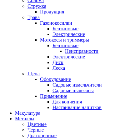
Солома
Стружка
Продукция
Трава
Газонокосилки
Бензиновые
Электрические
Мотокосы и триммеры
Бензиновые
Неисправности
Электрические
Диск
Леска
Щепа
Оборудование
Садовые измельчители
Садовые пылесосы
Применение
Для копчения
Настаивание напитков
Макулатура
Металлы
Цветные
Черные
Драгоценные