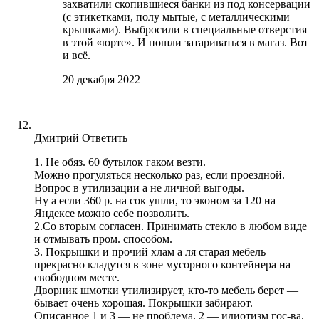
захватили скопившиеся банки из под консервации
(с этикетками, полу мытые, с металлическими
крышками). Выбросили в специальные отверстия
в этой «юрте». И пошли затариваться в магаз. Вот
и всё.
20 декабря 2022
Дмитрий
Ответить
1. Не обяз. 60 бутылок гаком везти.
Можно прогуляться несколько раз, если проездной.
Вопрос в утилизации а не личной выгоды.
Ну а если 360 р. на сок ушли, то эконом за 120 на
Яндексе можно себе позволить.
2.Со вторым согласен. Принимать стекло в любом виде
и отмывать пром. способом.
3. Покрышки и прочий хлам а ля старая мебель
прекрасно кладутся в зоне мусорного контейнера на
свободном месте.
Дворник шмотки утилизирует, кто-то мебель берет —
бывает очень хорошая. Покрышки забирают.
Описанное 1 и 3 — не проблема. 2 — идиотизм гос-ва.