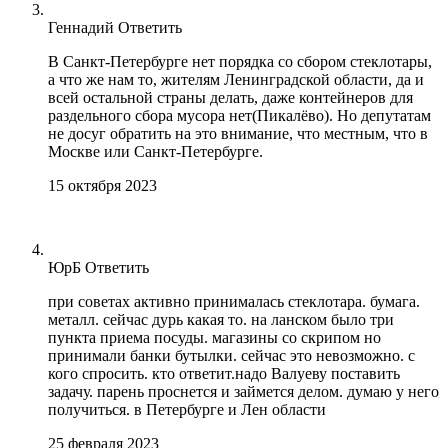
Геннадий
Ответить
В Санкт-Петербурге нет порядка со сбором стеклотары,
а что же нам то, жителям Ленинградской области, да и
всей остальной страны делать, даже контейнеров для
раздельного сбора мусора нет(Пикалёво). Но депутатам
не досуг обратить на это внимание, что местным, что в
Москве или Санкт-Петербурге.
15 октября 2023
ЮрБ
Ответить
при советах активно принималась стеклотара. бумага.
металл. сейчас дурь какая то. на ланском было три
пункта приема посуды. магазины со скрипом но
принимали банки бутылки. сейчас это невозможно. с
кого спросить. кто ответит.надо Валуеву поставить
задачу. парень проснется и займется делом. думаю у него
получиться. в Петербурге и Лен области
25 февраля 2023