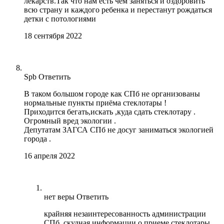
лекарств.Так что нам есть чем заняться и оздоровить
всю страну и каждого ребенка и перестанут рождаться
детки с потологиями
18 сентября 2022
Spb
Ответить
В таком большом городе как СПб не организованы
нормальные пункты приёма стеклотары !
Приходится бегать,искать ,куда сдать стеклотару .
Огромный вред экологии .
Депутатам ЗАГСА СПб не досуг заниматься экологией
города .
16 апреля 2022
нет веры
Ответить
крайняя незаинтересованность администрации
СПб. скудная информации о приеме стеклотары,