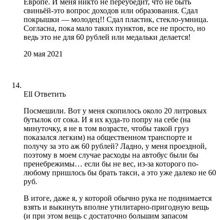
Европе. И меня никто не переубедит, что не быть
свиньёй-это вопрос доходов или образования. Сдал
покрышки — молодец!! Сдал пластик, стекло-умница.
Согласна, пока мало таких пунктов, все не просто, но
ведь это не для 60 рублей или медальки делается!
20 мая 2021
Ell
Ответить
Посмешили. Вот у меня скопилось около 20 литровых
бутылок от сока. И я их куда-то попру на себе (на
минуточку, я не в том возрасте, чтобы такой груз
показался легким) на общественном транспорте и
получу за это аж 60 рублей? Ладно, у меня проездной,
поэтому в моем случае расходы на автобус были бы
пренебрежимы… если бы не вес, из-за которого по-
любому пришлось бы брать такси, а это уже далеко не 60
руб.
В итоге, даже я, у которой обычно рука не поднимается
взять и выкинуть вполне утилитарно-пригодную вещь
(и при этом вещь с достаточно большим запасом