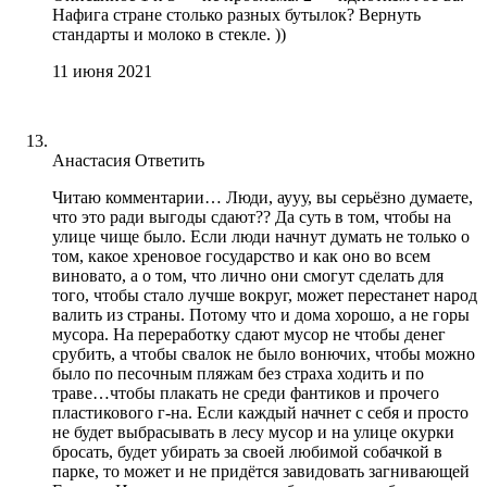
Нафига стране столько разных бутылок? Вернуть
стандарты и молоко в стекле. ))
11 июня 2021
Анастасия
Ответить
Читаю комментарии… Люди, аууу, вы серьёзно думаете,
что это ради выгоды сдают?? Да суть в том, чтобы на
улице чище было. Если люди начнут думать не только о
том, какое хреновое государство и как оно во всем
виновато, а о том, что лично они смогут сделать для
того, чтобы стало лучше вокруг, может перестанет народ
валить из страны. Потому что и дома хорошо, а не горы
мусора. На переработку сдают мусор не чтобы денег
срубить, а чтобы свалок не было вонючих, чтобы можно
было по песочным пляжам без страха ходить и по
траве…чтобы плакать не среди фантиков и прочего
пластикового г-на. Если каждый начнет с себя и просто
не будет выбрасывать в лесу мусор и на улице окурки
бросать, будет убирать за своей любимой собачкой в
парке, то может и не придётся завидовать загнивающей