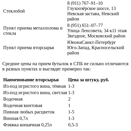
8 (911) 767‒91‒10
Глухоозёрское шоссе, 13
Стеклобой
Невская застава, Невский
район
​8 (951) 651‒07‒77
Пункт приема металлолома и
Улица Ленсовета, 34 к1​1 этаж
стекла
Звездное, Московский район
​Юнона​Санкт-Петербург
Пункт приема вторсырья
Юго-Запад, Красносельский
район
Средние цены на прием бутылок в СПБ не сильно отличаются
в разных пунктах и выглядят примерно так:
Наименование вторсырья
Цена за штуку, руб.
Из-под игристого вина, тёмная
1-3
Из-под игристого вина, светлая
1-3
Водочная
2
Водочная винтовая
1
Пивная любых расцветок
1-5
Винная 0,7л
1-3
Фляжка коньячная 0,25л
0,5-3