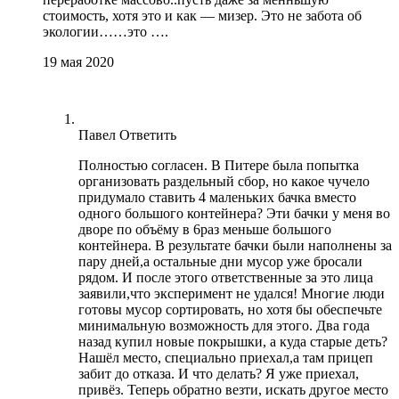
стоимость, хотя это и как — мизер. Это не забота об
экологии……это ….
19 мая 2020
Павел
Ответить
Полностью согласен. В Питере была попытка
организовать раздельный сбор, но какое чучело
придумало ставить 4 маленьких бачка вместо
одного большого контейнера? Эти бачки у меня во
дворе по объёму в 6раз меньше большого
контейнера. В результате бачки были наполнены за
пару дней,а остальные дни мусор уже бросали
рядом. И после этого ответственные за это лица
заявили,что эксперимент не удался! Многие люди
готовы мусор сортировать, но хотя бы обеспечьте
минимальную возможность для этого. Два года
назад купил новые покрышки, а куда старые деть?
Нашёл место, специально приехал,а там прицеп
забит до отказа. И что делать? Я уже приехал,
привёз. Теперь обратно везти, искать другое место