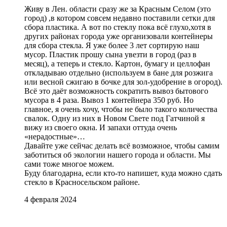
Живу в Лен. области сразу же за Красным Селом (это
город) ,в котором совсем недавно поставили сетки для
сбора пластика. А вот по стеклу пока всё глухо,хотя в
других районах города уже организовали контейнеры
для сбора стекла. Я уже более 3 лет сортирую наш
мусор. Пластик прошу сына увезти в город (раз в
месяц), а теперь и стекло. Картон, бумагу и целлофан
откладываю отдельно (используем в бане для розжига
или весной сжигаю в бочке для зол-удобрение в огород).
Всё это даёт возможность сократить вывоз бытового
мусора в 4 раза. Вывоз 1 контейнера 350 руб. Но
главное, я очень хочу, чтобы не было такого количества
свалок. Одну из них в Новом Свете под Гатчиной я
вижу из своего окна. И запахи оттуда очень
«нерадостные»…
Давайте уже сейчас делать всё возможное, чтобы самим
заботиться об экологии нашего города и области. Мы
сами тоже многое можем.
Буду благодарна, если кто-то напишет, куда можно сдать
стекло в Красносельском районе.
4 февраля 2024