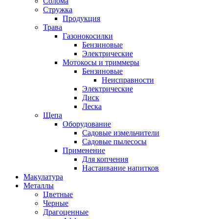
Солома
Стружка
Продукция
Трава
Газонокосилки
Бензиновые
Электрические
Мотокосы и триммеры
Бензиновые
Неисправности
Электрические
Диск
Леска
Щепа
Оборудование
Садовые измельчители
Садовые пылесосы
Применение
Для копчения
Настаивание напитков
Макулатура
Металлы
Цветные
Черные
Драгоценные