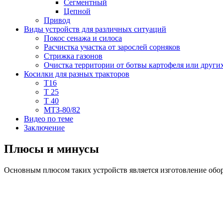
Сегментный
Цепной
Привод
Виды устройств для различных ситуаций
Покос сенажа и силоса
Расчистка участка от зарослей сорняков
Стрижка газонов
Очистка территории от ботвы картофеля или других
Косилки для разных тракторов
Т16
Т 25
Т 40
МТЗ-80/82
Видео по теме
Заключение
Плюсы и минусы
Основным плюсом таких устройств является изготовление обо