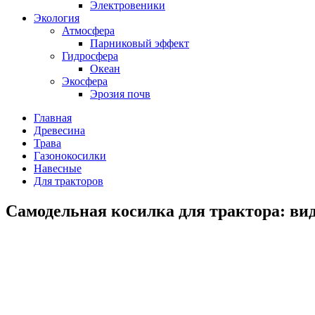
Электровеники
Экология
Атмосфера
Парниковый эффект
Гидросфера
Океан
Экосфера
Эрозия почв
Главная
Древесина
Трава
Газонокосилки
Навесные
Для тракторов
Самодельная косилка для трактора: ви