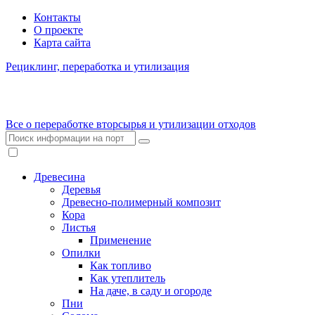
Контакты
О проекте
Карта сайта
Рециклинг, переработка и утилизация
Все о переработке вторсырья и утилизации отходов
Древесина
Деревья
Древесно-полимерный композит
Кора
Листья
Применение
Опилки
Как топливо
Как утеплитель
На даче, в саду и огороде
Пни