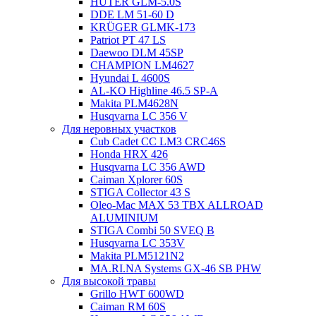
HUTER GLM-5.0S
DDE LM 51-60 D
KRÜGER GLMK-173
Patriot РТ 47 LS
Daewoo DLM 45SP
CHAMPION LM4627
Hyundai L 4600S
AL-KO Highline 46.5 SP-A
Makita PLM4628N
Husqvarna LC 356 V
Для неровных участков
Cub Cadet CC LM3 CRC46S
Honda HRX 426
Husqvarna LC 356 AWD
Caiman Xplorer 60S
STIGA Collector 43 S
Oleo-Mac MAX 53 TBX ALLROAD
ALUMINIUM
STIGA Combi 50 SVEQ B
Husqvarna LC 353V
Makita PLM5121N2
MA.RI.NA Systems GX-46 SB PHW
Для высокой травы
Grillo HWT 600WD
Caiman RM 60S