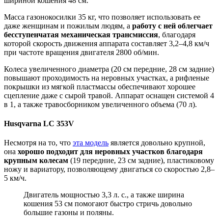
шириной кошения 48 см.
Масса газонокосилки 35 кг, что позволяет использовать ее
даже женщинам и пожилым людям, а
работу с ней облегчает
бесступенчатая механическая трансмиссия
, благодаря
которой скорость движения аппарата составляет 3,2–4,8 км/ч
при частоте вращения двигателя 2800 об/мин.
Колеса увеличенного диаметра (20 см передние, 28 см задние)
повышают проходимость на неровных участках, а рифленые
покрышки из мягкой пластмассы обеспечивают хорошее
сцепление даже с сырой травой. Аппарат оснащен системой 4
в 1, а также травосборником увеличенного объема (70 л).
Husqvarna LC 353V
Несмотря на то, что
эта модель
является довольно крупной,
она
хорошо подходит для неровных участков благодаря
крупным колесам
(19 передние, 23 см задние), пластиковому
ножу и вариатору, позволяющему двигаться со скоростью 2,8–
5 км/ч.
Двигатель мощностью 3,3 л. с., а также ширина
кошения 53 см помогают быстро стричь довольно
большие газоны и поляны.