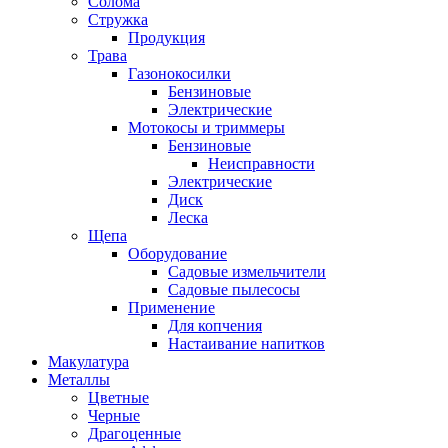
Солома
Стружка
Продукция
Трава
Газонокосилки
Бензиновые
Электрические
Мотокосы и триммеры
Бензиновые
Неисправности
Электрические
Диск
Леска
Щепа
Оборудование
Садовые измельчители
Садовые пылесосы
Применение
Для копчения
Настаивание напитков
Макулатура
Металлы
Цветные
Черные
Драгоценные