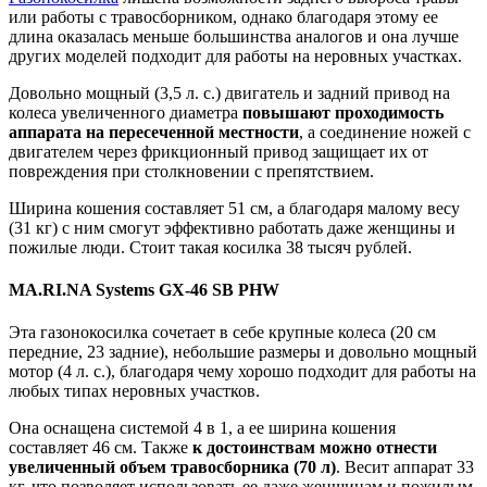
или работы с травосборником, однако благодаря этому ее
длина оказалась меньше большинства аналогов и она лучше
других моделей подходит для работы на неровных участках.
Довольно мощный (3,5 л. с.) двигатель и задний привод на
колеса увеличенного диаметра
повышают проходимость
аппарата на пересеченной местности
, а соединение ножей с
двигателем через фрикционный привод защищает их от
повреждения при столкновении с препятствием.
Ширина кошения составляет 51 см, а благодаря малому весу
(31 кг) с ним смогут эффективно работать даже женщины и
пожилые люди. Стоит такая косилка 38 тысяч рублей.
MA.RI.NA Systems GX-46 SB PHW
Эта газонокосилка сочетает в себе крупные колеса (20 см
передние, 23 задние), небольшие размеры и довольно мощный
мотор (4 л. с.), благодаря чему хорошо подходит для работы на
любых типах неровных участков.
Она оснащена системой 4 в 1, а ее ширина кошения
составляет 46 см. Также
к достоинствам можно отнести
увеличенный объем травосборника (70 л)
. Весит аппарат 33
кг, что позволяет использовать ее даже женщинам и пожилым