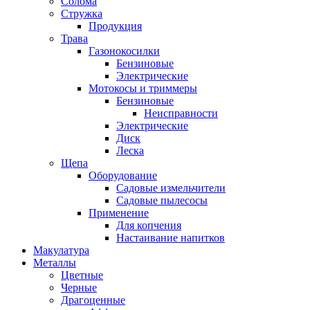
Солома
Стружка
Продукция
Трава
Газонокосилки
Бензиновые
Электрические
Мотокосы и триммеры
Бензиновые
Неисправности
Электрические
Диск
Леска
Щепа
Оборудование
Садовые измельчители
Садовые пылесосы
Применение
Для копчения
Настаивание напитков
Макулатура
Металлы
Цветные
Черные
Драгоценные