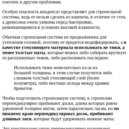
плесени и другим проблемам.
Особую опасность конденсат представляет для стропильной
системы, ведь ее нельзя сделать из кирпича, в отличие от стен,
а древесина очень уязвима перед бактериями,
развивающимися в условиях высокой влажности.
Обычная стропильная система не предназначена для
утепления соломой, поэтому ее придется модифицировать, а
в
качестве утепляющего материала использовать не тюки, а
менее толстые маты
, которые можно либо собирать вручную
из распушенных тюков, либо распиливать последние.
Использовать тюки нежелательно из-за их
большой толщины, в этом случае получится либо
слишком толстый утепляющий слой (более
полуметра), либо мостики холода между краями
брикетов.
Чтобы подготовить стропильную систему, к стропилам
перпендикулярно прибивают доски, длина которых равна
удвоенной толщине матов, затем параллельно лагам, но
по
нижнему краю перпендикулярных досок, прибивают
длинные лаги
, которые будут удерживать нижние маты.
Эту конструкцию снизу перпендикулярно подшивают