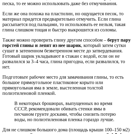
песка, то ее можно использовать даже без отмучивания.
Если же она похожа на пластилин, но ощущается песок, то
материал придется предварительно отмучить. Если глина
рассыпается под пальцами, то использовать ее нельзя, такая
глина слишком тощая и быстро выкрошится из соломы.
Также можно проверить глину другим способом –
берут пару
горстей глины и лепят из нее шарик
, который затем сутки
сушат в затененном безветренном месте до затвердевания.
Готовый шарик укладывают в стакан с водой, если он не
развалился за 3–4 часа, глина пригодна, если развалился, то
нет.
Подготовьте рабочее место для замачивания глины, то есть
большое прямоугольное пластиковое корыто или
прямоугольная яма в земле, выстеленная толстой
полиэтиленовой пленкой.
В некоторых брошюрах, выпущенных во время
СССР, рекомендовали обивать стенки ямы в
песчаном грунте досками, чтобы снизить потерю
воды, но полиэтиленовая пленка гораздо лучше.
Для не слишком большого дома (площадь крыши 100–150 м2)