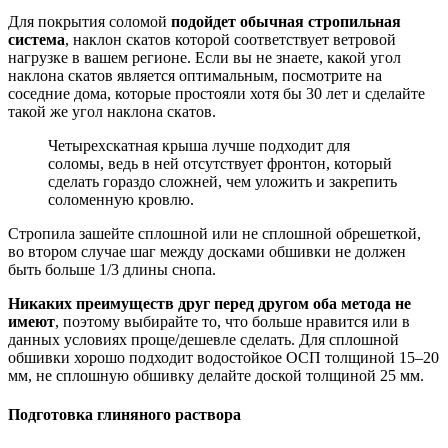
Для покрытия соломой
подойдет обычная стропильная
система
, наклон скатов которой соответствует ветровой
нагрузке в вашем регионе. Если вы не знаете, какой угол
наклона скатов является оптимальным, посмотрите на
соседние дома, которые простояли хотя бы 30 лет и сделайте
такой же угол наклона скатов.
Четырехскатная крыша лучше подходит для
соломы, ведь в ней отсутствует фронтон, который
сделать гораздо сложней, чем уложить и закрепить
соломенную кровлю.
Стропила зашейте сплошной или не сплошной обрешеткой,
во втором случае шаг между досками обшивки не должен
быть больше 1/3 длины снопа.
Никаких преимуществ друг перед другом оба метода не
имеют
, поэтому выбирайте то, что больше нравится или в
данных условиях проще/дешевле сделать. Для сплошной
обшивки хорошо подходит водостойкое ОСП толщиной 15–20
мм, не сплошную обшивку делайте доской толщиной 25 мм.
Подготовка глиняного раствора