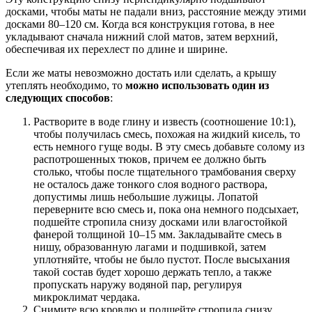
досками, чтобы маты не падали вниз, расстояние между этими
досками 80–120 см. Когда вся конструкция готова, в нее
укладывают сначала нижний слой матов, затем верхний,
обеспечивая их перехлест по длине и ширине.
Если же маты невозможно достать или сделать, а крышу
утеплять необходимо, то
можно использовать один из
следующих способов
:
Растворите в воде глину и известь (соотношение 10:1),
чтобы получилась смесь, похожая на жидкий кисель, то
есть немного гуще воды. В эту смесь добавьте солому из
распотрошенных тюков, причем ее должно быть
столько, чтобы после тщательного трамбования сверху
не осталось даже тонкого слоя водного раствора,
допустимы лишь небольшие лужицы. Лопатой
переверните всю смесь и, пока она немного подсыхает,
подшейте стропила снизу досками или влагостойкой
фанерой толщиной 10–15 мм. Закладывайте смесь в
нишу, образованную лагами и подшивкой, затем
уплотняйте, чтобы не было пустот. После высыхания
такой состав будет хорошо держать тепло, а также
пропускать наружу водяной пар, регулируя
микроклимат чердака.
Снимите всю кровлю и подшейте стропила снизу