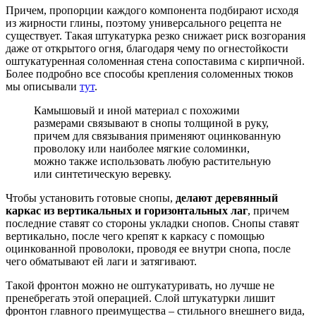
Причем, пропорции каждого компонента подбирают исходя
из жирности глины, поэтому универсального рецепта не
существует. Такая штукатурка резко снижает риск возгорания
даже от открытого огня, благодаря чему по огнестойкости
оштукатуренная соломенная стена сопоставима с кирпичной.
Более подробно все способы крепления соломенных тюков
мы описывали
тут
.
Камышовый и иной материал с похожими
размерами связывают в снопы толщиной в руку,
причем для связывания применяют оцинкованную
проволоку или наиболее мягкие соломинки,
можно также использовать любую растительную
или синтетическую веревку.
Чтобы установить готовые снопы,
делают деревянный
каркас из вертикальных и горизонтальных лаг
, причем
последние ставят со стороны укладки снопов. Снопы ставят
вертикально, после чего крепят к каркасу с помощью
оцинкованной проволоки, проводя ее внутри снопа, после
чего обматывают ей лаги и затягивают.
Такой фронтон можно не оштукатуривать, но лучше не
пренебрегать этой операцией. Слой штукатурки лишит
фронтон главного преимущества – стильного внешнего вида,