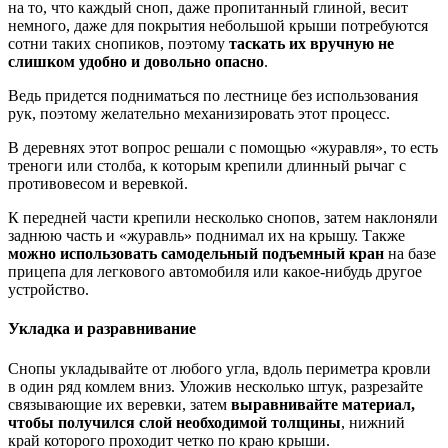
на то, что каждый сноп, даже пропитанный глиной, весит
немного, даже для покрытия небольшой крыши потребуются
сотни таких снопиков, поэтому
таскать их вручную не
слишком удобно и довольно опасно
.
Ведь придется подниматься по лестнице без использования
рук, поэтому желательно механизировать этот процесс.
В деревнях этот вопрос решали с помощью «журавля», то есть
треноги или столба, к которым крепили длинный рычаг с
противовесом и веревкой.
К передней части крепили несколько снопов, затем наклоняли
заднюю часть и «журавль» поднимал их на крышу. Также
можно использовать самодельный подъемный кран
на базе
прицепа для легкового автомобиля или какое-нибудь другое
устройство.
Укладка и разравнивание
Снопы укладывайте от любого угла, вдоль периметра кровли
в один ряд комлем вниз. Уложив несколько штук, разрезайте
связывающие их веревки, затем
выравнивайте материал,
чтобы получился слой необходимой толщины
, нижний
край которого проходит четко по краю крыши.