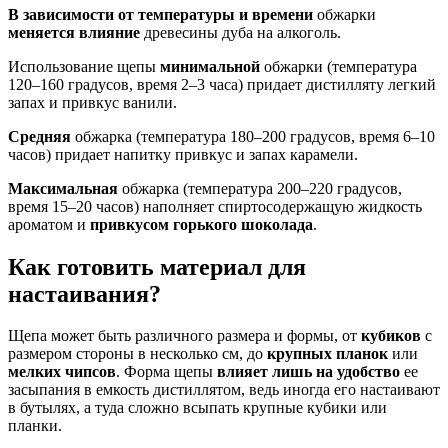
В зависимости от температуры и времени
обжарки
меняется влияние
древесины дуба на алкоголь.
Использование щепы
минимальной
обжарки (температура
120–160 градусов, время 2–3 часа) придает дистилляту легкий
запах и привкус ванили.
Средняя
обжарка (температура 180–200 градусов, время 6–10
часов) придает напитку привкус и запах карамели.
Максимальная
обжарка (температура 200–220 градусов,
время 15–20 часов) наполняет спиртосодержащую жидкость
ароматом и
привкусом горького шоколада
.
Как готовить материал для
настаивания?
Щепа может быть различного размера и формы, от
кубиков
с
размером стороны в несколько см, до
крупных планок
или
мелких чипсов
. Форма щепы
влияет лишь на удобство
ее
засыпания в емкость дистиллятом, ведь иногда его настаивают
в бутылях, а туда сложно всыпать крупные кубики или
планки.