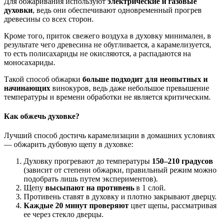
Для обжаривания используют
электрические и газовые
духовки
, ведь они обеспечивают одновременный прогрев
древесины со всех сторон.
Кроме того, приток свежего воздуха в духовку минимален, в
результате чего древесина не обугливается, а карамелизуется,
то есть полисахариды не окисляются, а распадаются на
моносахариды.
Такой способ обжарки
больше подходит для неопытных и
начинающих
винокуров, ведь даже небольшое превышение
температуры и времени обработки не является критическим.
Как обжечь духовке?
Лучший способ достичь карамелизации в домашних условиях
— обжарить дубовую щепу в духовке:
Духовку прогревают до температуры
150–210 градусов
(зависит от степени обжарки, правильный режим можно
подобрать лишь путем экспериментов).
Щепу
высыпают на противень
в 1 слой.
Противень ставят в духовку и плотно закрывают дверцу.
Каждые 20 минут проверяют
цвет щепы, рассматривая
ее через стекло дверцы.