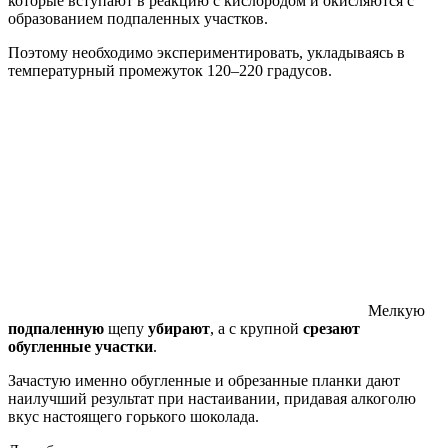
которые вступают в реакцию с кислородом и окисляются с
образованием подпаленных участков.
Поэтому необходимо экспериментировать, укладываясь в
температурный промежуток 120–220 градусов.
Мелкую
подпаленную
щепу
убирают
, а с крупной
срезают
обугленные участки
.
Зачастую именно обугленные и обрезанные планки дают
наилучший результат при настаивании, придавая алкоголю
вкус настоящего горького шоколада.