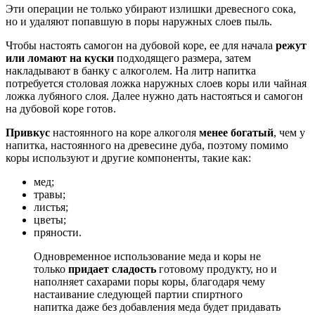
Эти операции не только убирают излишки древесного сока,
но и удаляют попавшую в поры наружных слоев пыль.
Чтобы настоять самогон на дубовой коре, ее для начала
режут
или ломают на куски
подходящего размера, затем
накладывают в банку с алкоголем. На литр напитка
потребуется столовая ложка наружных слоев коры или чайная
ложка лубяного слоя. Далее нужно дать настояться и самогон
на дубовой коре готов.
Привкус
настоянного на коре алкоголя
менее богатый
, чем у
напитка, настоянного на древесине дуба, поэтому помимо
коры используют и другие компоненты, такие как:
мед;
травы;
листья;
цветы;
пряности.
Одновременное использование меда и коры не
только
придает сладость
готовому продукту, но и
наполняет сахарами поры коры, благодаря чему
настаивание следующей партии спиртного
напитка даже без добавления меда будет придавать