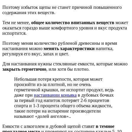
Поэтому избыток щепы не станет причиной повышенного
содержания этих веществ.
Тем не менее,
общее количество впитанных веществ
может
оказаться гораздо выше комфортного уровня и вкус продукта
испортится.
Поэтому меняя количество рубленой древесины и время
настаивания можно
менять характеристики
напитка,
регулируя его вкус, запах и цвет.
Для настаивания нужны стеклянные емкости, которые можно
закрыть герметично
, или хотя бы плотно.
Небольшая потеря крепости, которая может
произойти из-за плотной, но не очень
герметичной крышки, не испортит продукт, ведь
даже при
настаивании коньяка
в дубовых бочках
за первый год напиток потеряет 2-6 процентов
спирта и 1-3 процента общего объема жидкости,
такие потери на испарение производители
называют «долей ангелов»..
Емкости с алкоголем и дубовой щепой ставят
в темное
прохладное место
и проверяют их состояние каждые 5–10