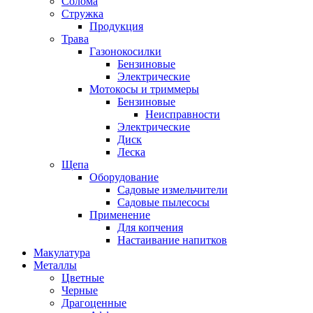
Солома
Стружка
Продукция
Трава
Газонокосилки
Бензиновые
Электрические
Мотокосы и триммеры
Бензиновые
Неисправности
Электрические
Диск
Леска
Щепа
Оборудование
Садовые измельчители
Садовые пылесосы
Применение
Для копчения
Настаивание напитков
Макулатура
Металлы
Цветные
Черные
Драгоценные