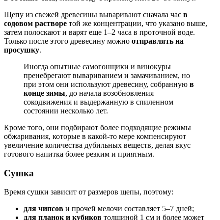
Щепу из свежей древесины вываривают сначала час
в
содовом растворе
той же концентрации, что указано выше,
затем полоскают и варят еще 1–2 часа в проточной воде.
Только после этого древесину можно
отправлять на
просушку
.
Иногда опытные самогонщики и винокуры
пренебрегают вывариванием и замачиванием, но
при этом они используют древесину, собранную
в
конце зимы
, до начала возобновления
сокодвижения и выдержанную в спиленном
состоянии несколько лет.
Кроме того, они подбирают более подходящие режимы
обжаривания, которые в какой-то мере компенсируют
увеличение количества дубильных веществ, делая вкус
готового напитка более резким и приятным.
Сушка
Время сушки зависит от размеров щепы, поэтому:
для чипсов
и прочей мелочи составляет 5–7 дней;
для планок и кубиков
толщиной 1 см и более может