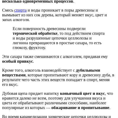
несколько одновременных процессов
.
Смесь
спирта
и воды проникает в поры древесины и
вымывает из них сок дерева, который меняет вкус, цвет и
запах алкоголя.
Если поверхность древесины подвергли
термической обработке
, то под действием спирта
и воды разрушенные цепочки целлюлозы и
лигнина превращаются в простые сахара, то есть
глюкозу, фруктозу.
Эти сахара также смешиваются с алкоголем, придавая ему
особый привкус
.
Кроме того, алкоголь взаимодействует с
дубильными
веществами
, которые пропитывают кору и древесину дуба, в
результате чего часть этих веществ попадает в спирт, меняя
его вкус.
Дубовая щепа придает напитку
коньячный цвет и вкус
, что
нравится далеко не всем, поэтому для улучшения вкуса и
цвета ее обрабатывают различными способами, наиболее
популярные из которых —
обжаривание и пропитывание
.
Во время карамелизации химические цепочки целлюлозы и