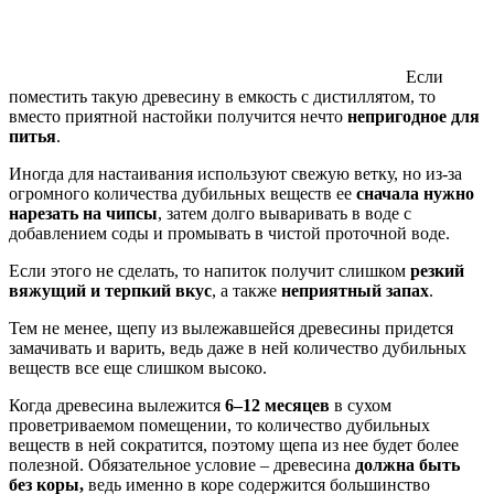
Если
поместить такую древесину в емкость с дистиллятом, то
вместо приятной настойки получится нечто
непригодное для
питья
.
Иногда для настаивания используют свежую ветку, но из-за
огромного количества дубильных веществ ее
сначала нужно
нарезать на чипсы
, затем долго вываривать в воде с
добавлением соды и промывать в чистой проточной воде.
Если этого не сделать, то напиток получит слишком
резкий
вяжущий и терпкий вкус
, а также
неприятный запах
.
Тем не менее, щепу из вылежавшейся древесины придется
замачивать и варить, ведь даже в ней количество дубильных
веществ все еще слишком высоко.
Когда древесина вылежится
6–12 месяцев
в сухом
проветриваемом помещении, то количество дубильных
веществ в ней сократится, поэтому щепа из нее будет более
полезной. Обязательное условие – древесина
должна быть
без коры,
ведь именно в коре содержится большинство