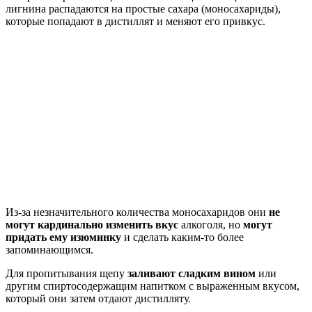
лигнина распадаются на простые сахара (моносахариды),
которые попадают в дистиллят и меняют его привкус.
Из-за незначительного количества моносахаридов они
не
могут кардинально изменить вкус
алкоголя, но
могут
придать ему изюминку
и сделать каким-то более
запоминающимся.
Для пропитывания щепу
заливают сладким вином
или
другим спиртосодержащим напитком с выраженным вкусом,
который они затем отдают дистилляту.