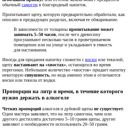
обычный
самогон
в благородный напиток.
Пропитывают щепу, которую предварительно обработали, как
описано в предыдущих разделах, включая ее обжаривание.
В зависимости от толщины
пропитывание может
занимать 5–50 часов
, после чего древесину
просушивают несколько часов в проветриваемом
помещении или на улице и укладывают в емкость
для настаивания.
Иногда для придания напитку схожести с
виски
или текилой,
щепу
настаивают на «хвостах»
, остающихся во время
перегонки. Небольшое количество «хвостов» придает напитку
некоторую
сивушность
, но ведь именно этим и отличаются
виски или текила от водки.
Пропорции на литр и время, в течение которого
нужно держать в алкоголе
Четких пропорций
алкоголя и дубовой щепы
не существует
.
Одни мастера заявляют, что на литр самогона, чачи или
другого дистиллята достаточно 5–10 грамм щепы, другие
заявляют о необходимости использовать 20–50 грамм.